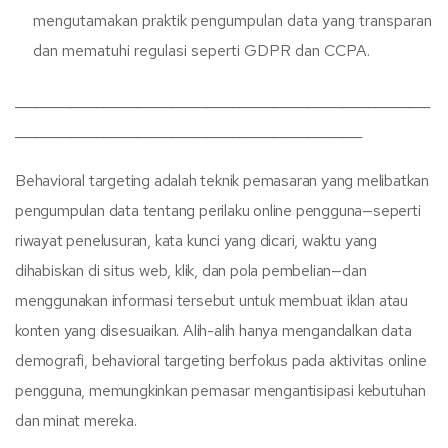
mengutamakan praktik pengumpulan data yang transparan
dan mematuhi regulasi seperti GDPR dan CCPA.
_____________________________________________________________
___________________________________________________
Behavioral targeting adalah teknik pemasaran yang melibatkan
pengumpulan data tentang perilaku online pengguna—seperti
riwayat penelusuran, kata kunci yang dicari, waktu yang
dihabiskan di situs web, klik, dan pola pembelian—dan
menggunakan informasi tersebut untuk membuat iklan atau
konten yang disesuaikan. Alih-alih hanya mengandalkan data
demografi, behavioral targeting berfokus pada aktivitas online
pengguna, memungkinkan pemasar mengantisipasi kebutuhan
dan minat mereka.