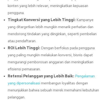
konten yang lebih relevan, meningkatkan kepuasan
pengguna.
Tingkat Konversi yang Lebih Tinggi:
Kampanye
yang ditargetkan lebih mungkin menarik perhatian dan
mendorong tindakan yang diinginkan, seperti pembelian
atau pendaftaran.
ROI Lebih Tinggi:
Dengan berfokus pada pengguna
yang paling mungkin melakukan konversi, bisnis dapat
mengurangi pemborosan anggaran dan meningkatkan
efisiensi pemasaran.
Retensi Pelanggan yang Lebih Baik:
Pengalaman
yang dipersonalisasi
membangun loyalitas dengan
menunjukkan bahwa sebuah merek memahami kebutuhan
pelanggan.