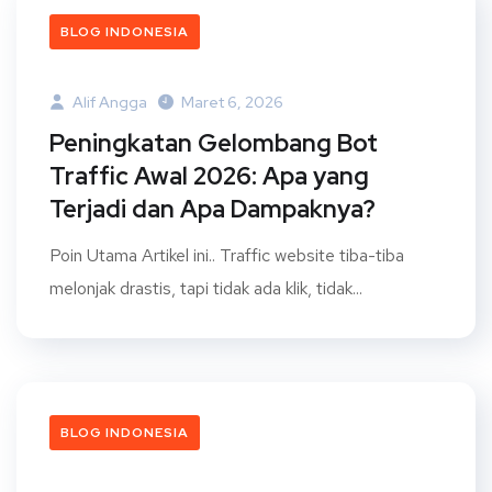
BLOG INDONESIA
Alif Angga
Maret 6, 2026
Peningkatan Gelombang Bot
Traffic Awal 2026: Apa yang
Terjadi dan Apa Dampaknya?
Poin Utama Artikel ini.. Traffic website tiba-tiba
melonjak drastis, tapi tidak ada klik, tidak...
BLOG INDONESIA