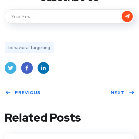
behavioral targeting
Twit
Face
Linke
ter
PREVIOUS
book
dIn
NEXT
Related Posts