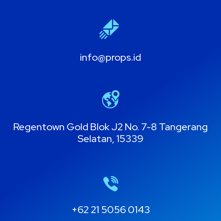
info@props.id
Regentown Gold Blok J2 No. 7-8 Tangerang
Selatan, 15339
+62 21 5056 0143