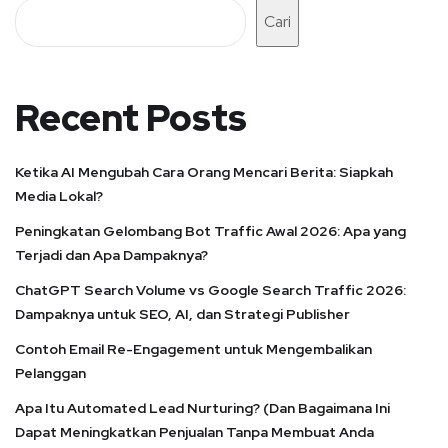
Cari
Recent Posts
Ketika AI Mengubah Cara Orang Mencari Berita: Siapkah
Media Lokal?
Peningkatan Gelombang Bot Traffic Awal 2026: Apa yang
Terjadi dan Apa Dampaknya?
ChatGPT Search Volume vs Google Search Traffic 2026:
Dampaknya untuk SEO, AI, dan Strategi Publisher
Contoh Email Re-Engagement untuk Mengembalikan
Pelanggan
Apa Itu Automated Lead Nurturing? (Dan Bagaimana Ini
Dapat Meningkatkan Penjualan Tanpa Membuat Anda