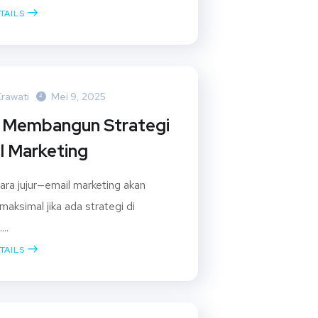
TAILS
Erawati
Mei 9, 2025
 Membangun Strategi
l Marketing
cara jujur—email marketing akan
maksimal jika ada strategi di
...
TAILS