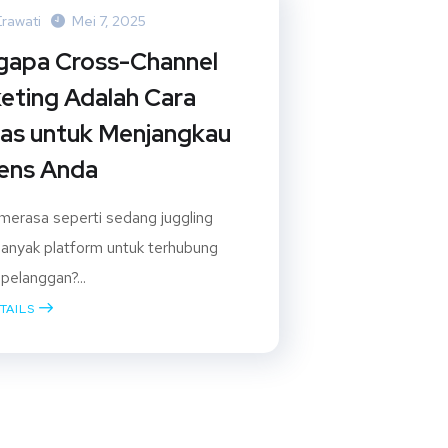
Erawati
Mei 7, 2025
apa Cross-Channel
eting Adalah Cara
as untuk Menjangkau
ens Anda
merasa seperti sedang juggling
 banyak platform untuk terhubung
pelanggan?...
TAILS