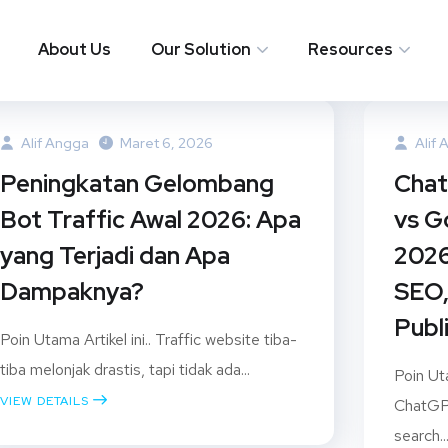
About Us
Our Solution
Resources
Alif Angga
Maret 6, 2026
Alif 
Peningkatan Gelombang
Chat
Bot Traffic Awal 2026: Apa
vs G
yang Terjadi dan Apa
2026
Dampaknya?
SEO,
Publ
Poin Utama Artikel ini.. Traffic website tiba-
tiba melonjak drastis, tapi tidak ada...
Poin Uta
VIEW DETAILS
ChatGP
search..