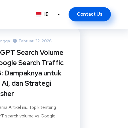
Contact Us
ID
EN
Angga
Februari 22, 2026
GPT Search Volume
oogle Search Traffic
: Dampaknya untuk
 AI, dan Strategi
isher
ma Artikel ini.. Topik tentang
T search volume vs Google
.