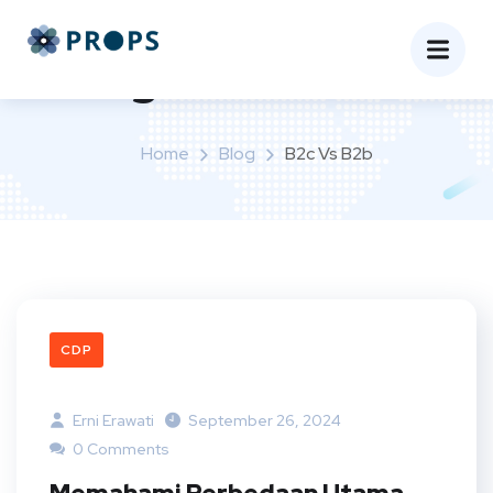
Tag:
b2c vs b2b
Home
Blog
B2c Vs B2b
CDP
Erni Erawati
September 26, 2024
0 Comments