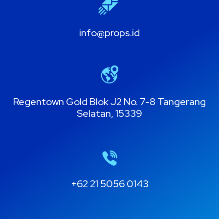
info@props.id
Regentown Gold Blok J2 No. 7-8 Tangerang
Selatan, 15339
+62 21 5056 0143