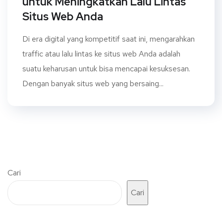
untuk Meningkatkan Lalu Lintas
Situs Web Anda
Di era digital yang kompetitif saat ini, mengarahkan
traffic atau lalu lintas ke situs web Anda adalah
suatu keharusan untuk bisa mencapai kesuksesan.
Dengan banyak situs web yang bersaing...
Cari
Cari