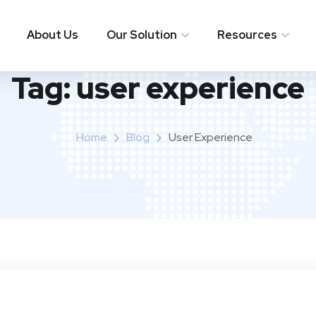
About Us
Our Solution
Resources
Tag:
user experience
Home
Blog
User Experience