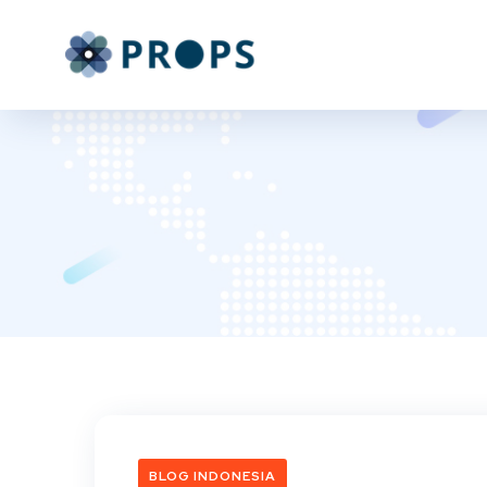
BLOG INDONESIA