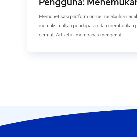
Pengguna: Menemukan K
Memonetisasi platform online melalui iklan a
memaksimalkan pendapatan dan memberikan p
cermat. Artikel ini membahas mengenai...