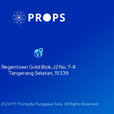
Regentown Gold Blok J2 No. 7-8
Tangerang Selatan, 15339
 2024 PT Promedia Punggawa Satu. All Rights Reserved.