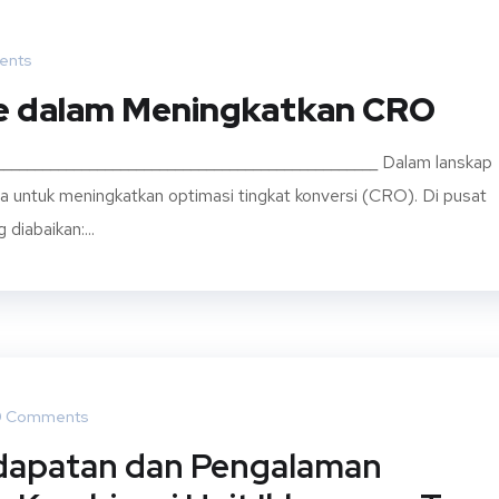
ents
ce dalam Meningkatkan CRO
___________________________________________________ Dalam lanskap
ara untuk meningkatkan optimasi tingkat konversi (CRO). Di pusat
diabaikan:...
 Comments
apatan dan Pengalaman