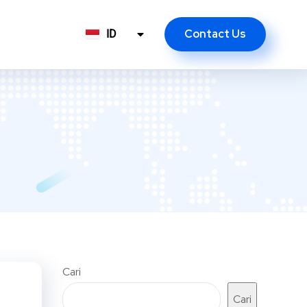
Contact Us
ID
EN
Cari
Cari