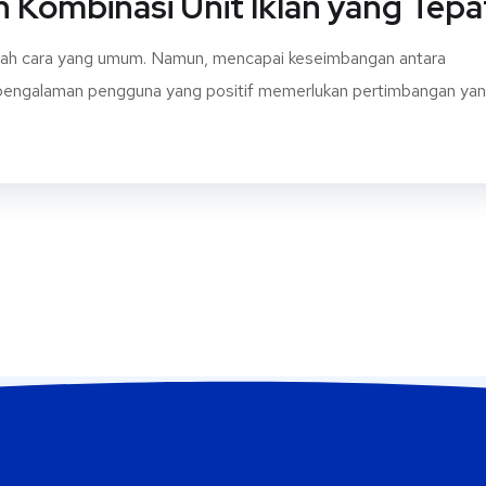
ombinasi Unit Iklan yang Tepa
dalah cara yang umum. Namun, mencapai keseimbangan antara
engalaman pengguna yang positif memerlukan pertimbangan ya