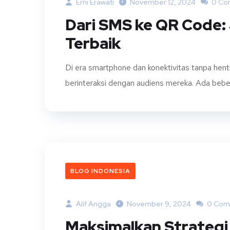
Erni Erawati
November 12, 2024
0 Co
Dari SMS ke QR Code: 
Terbaik
Di era smartphone dan konektivitas tanpa henti
berinteraksi dengan audiens mereka. Ada beber
BLOG INDONESIA
Alif Angga
November 9, 2024
0 Com
Maksimalkan Strategi