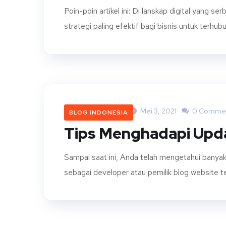
Poin-poin artikel ini: Di lanskap digital yang s
strategi paling efektif bagi bisnis untuk terhu
Jihan Maharani
Mei 3, 2021
0 Comme
BLOG INDONESIA
Tips Menghadapi Upda
Sampai saat ini, Anda telah mengetahui banya
sebagai developer atau pemilik blog website t