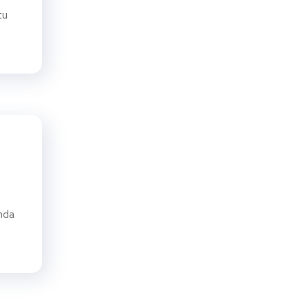
tu
nda